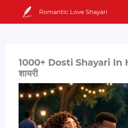
Skip
Romantic Love Shayari
to
content
1000+ Dosti Shayari In Hin
शायरी