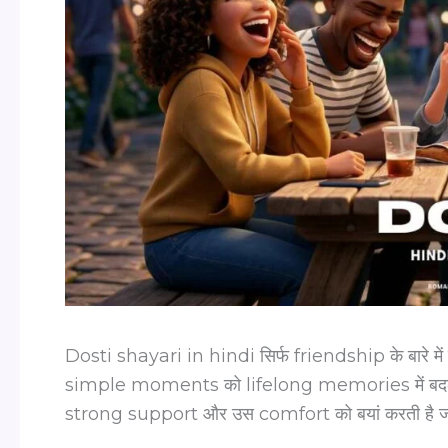
Dosti shayari in hindi सिर्फ friendship के बारे में 
simple moments को lifelong memories में बदल देत
strong support और उस comfort को बयां करती है ज