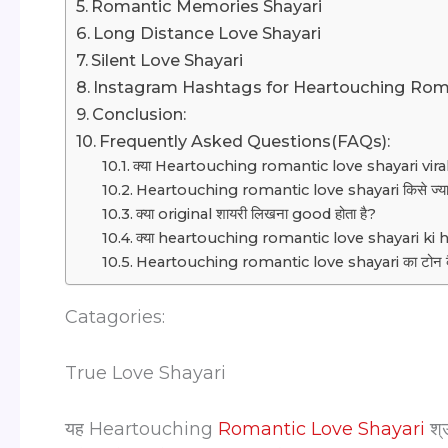
Romantic Memories Shayari
Long Distance Love Shayari
Silent Love Shayari
Instagram Hashtags for Heartouching Roma
Conclusion:
Frequently Asked Questions(FAQs):
क्या Heartouching romantic love shayari viral 
Heartouching romantic love shayari किसे ज्या
क्या original शायरी लिखना good होता है?
क्या heartouching romantic love shayari ki has
Heartouching romantic love shayari का टोन कैस
Catagories:
True Love Shayari
यह Heartouching
Romantic Love Shayari
श्उ