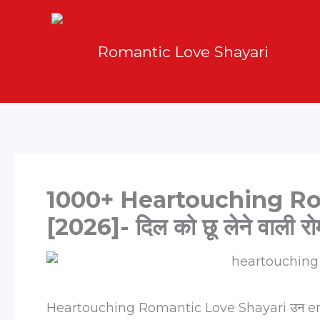
Skip
to
Romantic Love Shayari
content
1000+ Heartouching Ro
[2026]- दिल को छू लेने वाली रो
Heartouching Romantic Love Shayari उन emotions 